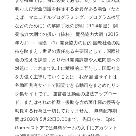
明および安全防護を解除する必要がある場合（たと
えば、マニュアルプログラミング、プログラム検証
などのために）の解除手段の説明（9.2.4参照） 開
発協力大綱での扱い（抜粋） 開発協力大綱（2015
年2月） i．理念 （1）開発協力の目的 国際社会の期
待を踏まえ，世界の責任ある主要国として，国際社
会の抱える課題，とりわけ開発課題や人道問題への
対処に，これまで以上に積極的に寄与し，国際社会
を力強く主導していくことは，我が国 当サイトは
各動画共有サイトで閲覧できる動画をまとめたリン
ク集サイトです。 運営者は動画の違法アップロー
ド、またはそれの推奨・援助を含め著作権の侵害を
助長する行為は一切しておりません。 無料配布期
間は2020年5月22日0:00まで。 先日から、Epic
Gamesストアでは無料ゲームの入手にアカウント
の2段階認証が必要になっている点は注意して