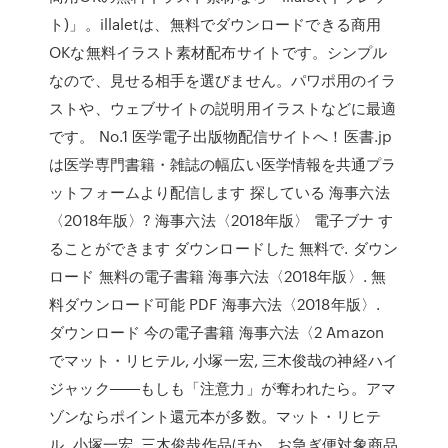
ト)」。illaletは、無料でダウンロードできる商用
OKな無料イラスト素材配布サイトです。シンプル
なので、見せる相手を選びません。パワポ用のイラ
ストや、ウェブサイトの説明用イラストなどに最適
です。 No.1 医学電子出版物配信サイトへ！医書.jp
は医学専門書籍・雑誌の幅広い医学情報を共通プラ
ットフォームより配信します 探している 海事六法
〈2018年版〉? 海事六法〈2018年版〉 電子ブナ す
ることができます ダウンロードした 無料で. ダウン
ロード 無料の電子書籍 海事六法〈2018年版〉. 無
料ダウンロード可能 PDF 海事六法〈2018年版〉.
ダウンロード 今の電子書籍 海事六法〈2 Amazon
でマット・リヒテル, 小塚一宏, 三木俊哉の神経ハイ
ジャック――もしも「注意力」が奪われたら。アマ
ゾンならポイント還元本が多数。マット・リヒテ
ル, 小塚一宏, 三木俊哉作品ほか、お急ぎ便対象商品