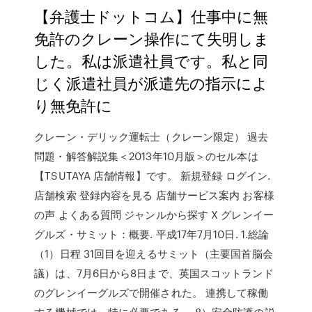
【弁護士ドットコム】仕事中に無
免許のクレーン操作にて失明しま
した。私は派遣社員です。私と同
じく派遣社員が派遣先の指示によ
り無免許に
クレーン・デリック運転士（クレーン限定） 過去
問題・解答解説集＜2013年10月版＞のセル本は
【TSUTAYA 店舗情報】です。 新規登録 ログイン.
店舗検索 登録内容を見る 店舗サービス案内 お客様
の声 よくある質問 ジャンルから探す X グレンイー
グルズ・サミット：概要. 平成17年7月10日. 1.総論
（1）日程 31回目を迎えるサミット（主要国首脳会
議）は、7月6日から8日まで、英国スコットランド
のグレンイーグルズで開催された。 連携して稼働
する機械では、特に必要である。 8）安全防護の説