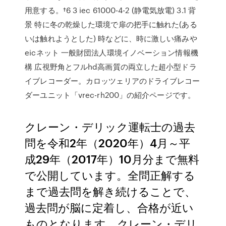
用意する。†6 3 iec 61000-4-2 (静電気放電) 3.1 背
景 特に冬の乾燥した環境で扉の把手に触れた(ある
いは触れようとした) 時などに、時に激しい痛みや
eicネット 一般財団法人環境イノベーション情報機
構 広視野角とフルhd高画質の両立した超小型ドラ
イブレコーダー。カロッツェリアのドライブレコー
ダーユニット「vrec-rh200」の紹介ページです。
クレーン・デリック運転士の過去
問を令和2年（2020年）4月～平
成29年（2017年）10月分まで無料
で公開しています。全問正解する
まで過去問を解き続けることで、
過去問が脳に定着し、合格が近い
ものとなります。クレーン・デリ