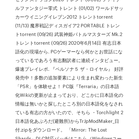
ルファンタジー零式 トレント (01/02) ワールドサッ
カーウイニングイレブン2012 トレントtorrent
(11/13) 魔界戦記ディスガイア2 PORTABLE トレン
トtorrent (09/26) 武装神姫バトルマスターズ Mk.2
トレントtorrent (09/26) 2020年6月14日 有志日本
語化の現場から. PCゲーマーなら何かとお世話にな
っているであろう有志翻訳者に連続インタビュー。
爆速プレイレポ. 『ペルソナ５ ザ・ロイヤル』 好評
発売中！多数の追加要素により生まれ変わった新生
「P5R」を体験せよ！ PC版『Terraria』の日本語
化Wikiの更新が止まっており、どこかに日本語化の
情報は無いかと探したところ別の日本語化をなされ
ている有志の方がいたので、そちら ・Torchlight 2
日本語化あぷろだ(避難所)からTrJpModMaker_日
付.zipをダウンロード。 「Mirror: The Lost
Shards」DLC対応パッチはこちら（Windowsユー