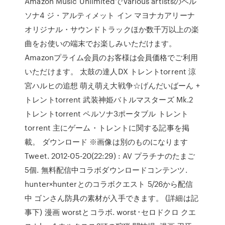
Amazon Music UnlimitedでVarious artistsのペル
ソナ4 ジ・アルティメット イン マヨナカアリーナ
オリジナル・サウンドトラックほか数千万以上の楽
曲をお使いの端末でお楽しみいただけます。
Amazonプライム会員のお客様は会員価格でご利用
いただけます。 太鼓の達人DX トレントtorrent 涼
宮ハルヒの追想 萌え萌え大戦争☆げんだいばーん +
トレントtorrent 武装神姫バトルマスターズ Mk.2
トレントtorrent ペルソナ3ポータブル トレント
torrent 主にゲーム・トレントに関する記事を掲
載。 ダウンロード ※画像は別のものになります
Tweet. 2012-05-20(22:29) : AV プラチナのたまご
5個. 無料配信中コラボダウンロードコンテンツ.
hunter×hunterとのコラボクエスト 5/26から配信
中 ゴンさん防具の素材が入手できます。 (詳細は記
事下) 漫画 worstとコラボ. worst･セロドクロ クエ