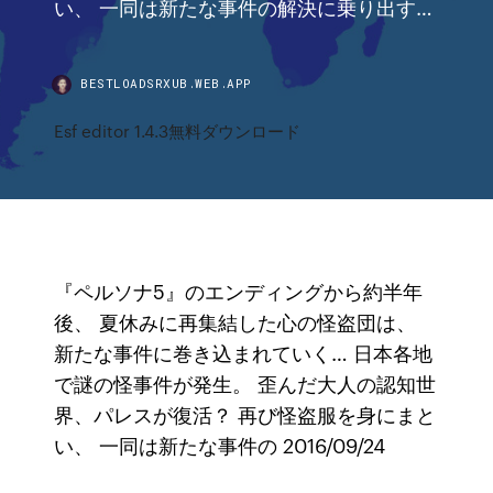
い、 一同は新たな事件の解決に乗り出す…
BESTLOADSRXUB.WEB.APP
Esf editor 1.4.3無料ダウンロード
『ペルソナ5』のエンディングから約半年
後、 夏休みに再集結した心の怪盗団は、
新たな事件に巻き込まれていく… 日本各地
で謎の怪事件が発生。 歪んだ大人の認知世
界、パレスが復活？ 再び怪盗服を身にまと
い、 一同は新たな事件の 2016/09/24