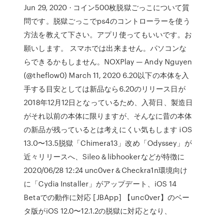
Jun 29, 2020 · コイン500枚脱獄ごっこについて質
問です。脱獄ごっこでps4のコントローラーを使う
方法を教えて下さい。アプリ使ってもいいです。お
願いします。 スマホでは出来ません。パソコンな
らできるかもしません。NOXPlay — Andy Nguyen
(@theflow0) March 11, 2020 6.20以下の本体を入
手する目安としては新品なら6.20のリリース日が
2018年12月12日となっているため、入荷日、製造日
がそれ以前の本体に限りますが、そんなに昔の本体
の新品が残っているとは考えにくい気もします iOS
13.0〜13.5脱獄「Chimera13」改め「Odyssey」が
近々リリースへ、Sileo＆libhookerなどが特徴に
2020/06/28 12:24 unc0ver＆Checkra1n環境向け
に「Cydia Installer」がアップデート、iOS 14
Betaでの動作に対応 [JBApp] 【unc0ver】のベー
タ版がiOS 12.0〜12.1.2の脱獄に対応となり、