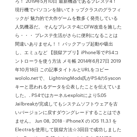
ろ！ 2019年5月10日 最新機器であるプレステ4！
現行機でパソコンを除いてトップクラスのグラフィ
ックが 魅力的で大作ゲームを数多く発売している
人気機器だ。 そんなプレステ4にCFW改造を施した
ら・・・ プレステ生活がさらに便利になることは
間違いありません！！ バックアップ起動や吸出
し、エミュなど 【脱獄アプリ】iPhone等でPS4コ
ントローラを使う方法 メモ帳 2014年6月27日 2019
年10月18日 この記事タイトルとURLをコピー
wololo.netで、 LightningMods氏がPS4のSyscon
キーと思われるデータを公表したことを伝えていま
した。. PS4ではカーネルexploitにより5.05
Jailbreakが完成してもシステムソフトウェアを古
いバージョンに戻すダウングレードすることはでき
ません。 Jun 08, 2018 · iPhoneX の iOS 11.3.1 を
Electraを使用して脱獄方法☆3回目で成功しました