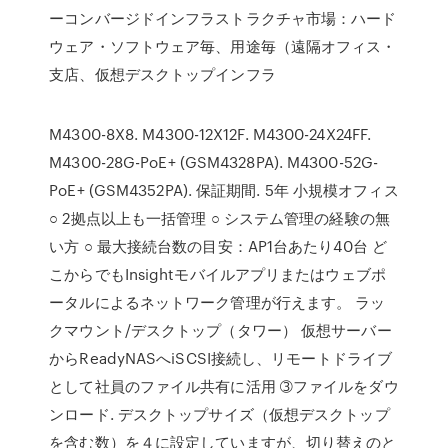
ーコンバージドインフラストラクチャ市場：ハード
ウェア・ソフトウェア毎、用途毎（遠隔オフィス・
支店、仮想デスクトップインフラ
M4300-8X8. M4300-12X12F. M4300-24X24FF.
M4300-28G-PoE+ (GSM4328PA). M4300-52G-
PoE+ (GSM4352PA). 保証期間. 5年 小規模オフィス
○ 2拠点以上も一括管理 ○ システム管理の経験の無
い方 ○ 最大接続台数の目安：AP1台あたり40台 ど
こからでもInsightモバイルアプリまたはウェブポ
ータルによるネットワーク管理が行えます。 ラッ
クマウント/デスクトップ（タワー） 仮想サーバー
からReadyNASへiSCSI接続し、リモートドライブ
として社員のファイル共有に活用 ➂ファイルをダウ
ンロード. デスクトップサイズ（仮想デスクトップ
を含む数）を４に設定していますが、切り替えのと