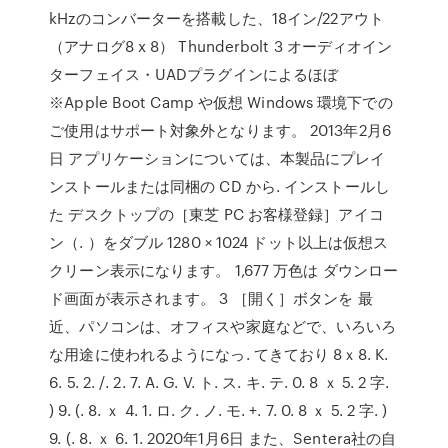
kHzのコンバーターを搭載した、18イン/22アウト
（アナログ8 x 8） Thunderbolt 3 オーディオイン
ターフェイス・UADプラグインによるほぼ
※Apple Boot Camp や仮想 Windows 環境下での
ご使用はサポート対象外となります。 2013年2月6
日 アプリケーションについては、本製品にプレイ
ンストールまたは同梱の CD から. インストールし
た デスクトップの［東芝 PC お客様登録］アイコ
ン（. ）をダブル 1280 × 1024 ドット以上は仮想ス
クリーン表示になります。 1,677 万色は ダウンロー
ド画面が表示されます。 3 ［開く］ボタンを 最
近、パソコンは、オフィスや家庭などで、いろいろ
な用途に使われるようになっ. てきており 8ｘ8. K.
6. 5. 2. /. 2. 7. A. G. V. ト. ス. キ. テ. 0. 8 ｘ 5. 2 字.
) 9. (. 8. ｘ 4. 1. ロ. ク. ノ. モ. +. 7. 0. 8 ｘ 5. 2 字. )
9. (. 8. ｘ 6. 1. 2020年1月6日 また、Sentera社の自