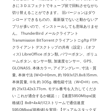
きに３Ｄエフェクトでキューブ状で回転させながら
切り替えることができます。 旧バージョンはダウ
ンロードできるものの、最新版でないと動かないア
プリが多いので、インストールしても意味ありませ
ん。 ThunderBird メールクライアント
Transmission BitTorrentクライアント □ gftp FTP
クライアント デスクトップの共有（設定）. (オフ
ィス) LibreOffice ボタン類, パワーボタン、ボリュ
ームボタン. センサー類, 加速度センサー、GPS、
GLONASS. 本体カラー, アイアングレー. 寸法・質
量, 本体寸法 (W×D×H)mm, 約 199.1x121.8x8.15mm.
本体質量, ※9, 約 305g. 梱包箱寸法（W×D×H）cm,
約 21x13.42x3.77cm. モデル番号を入力してくださ
い これが適合するか確認：; 【速度5950Mbps(規
格値)】8x8+4x4の12ストリームで通信速度
5950Mbps(規格値)を実現; 【デュアルスタックダ