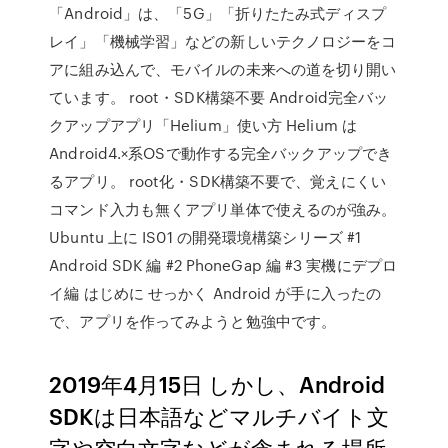
「Android」は、「5G」「折りたたみ式ディスプ
レイ」「機械学習」などの新しいテクノロジーをコ
アに組み込んで、モバイルの未来への道を切り開い
ています。 root・SDK構築不要 Android完全バッ
クアップアプリ「Helium」使い方 Helium は
Android4.×系OSで動作する完全バックアップでき
るアプリ。 root化・SDK構築不要で、覚えにくい
コマンド入力も無くアプリ単体で使えるのが強み。
Ubuntu 上に IS01 の開発環境構築シリーズ #1
Android SDK 編 #2 PhoneGap 編 #3 実機にデプロ
イ編 はじめに せっかく Android が手に入ったの
で、アプリを作ってみようと勉強中です。
2019年4月15日 しかし、Android
SDKは日本語などマルチバイト文
字や空白文字などが含まれる場所