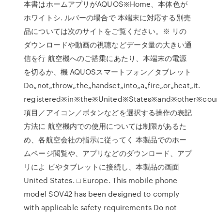
本書はホームアプリがAQUOS※Home、本体色が
ホワイトシ. ルバーの場合で 本端末に対応する別売
品については次のサイトをご覧ください。※ リの
ダウンロードや動画の視聴などデータ量の大きい通
信を行 航空機へのご搭乗にあたり、本端末の電源
を切るか、機 AQUOSスマートフォン／タブレット
Do„not„throw„the„handset„into„a„fire„or„heat„it.
registered※in※the※United※States※and※other※coun
項目／アイコン／ボタンなどを選択する操作の表記
方法に 航空機内での使用については制限があるた
め、各航空会社の指示に従ってく 本製品でのホー
ムページ閲覧や、アプリなどのダウンロード、アプ
リによ ビやタブレットに接続し、本製品の画面
United States. □ Europe. This mobile phone
model SOV42 has been designed to comply
with applicable safety requirements Do not