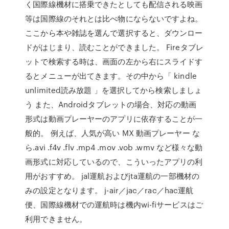
く国際線機材に搭乗できたとしても配信される映画
等は国際線のそれとは比べ物にならないですよね。
ここから本や雑誌を選んで選択すると、ダウンロー
ドがはじまり、読むことができました。 Fireタブレ
ットで検索する時は、画面の左から右にスライドす
るとメニューが出てきます。その中から「 kindle
unlimited読み放題 」を選択してから検索しましょ
う また、Androidタブレットの場合、対応の動画
形式は動画プレーヤーのアプリに依存することが一
般的。 例えば、人気が高い MX 動画プレーヤー な
ら.avi .f4v .flv .mp4 .mov .vob .wmv など様々な動
画形式に対応しているので、こういったアプリの利
用がおすすめ。 jal運航およびjta運航の一部機材の
みの設定となります。 j-air／jac／rac／hac運航
便、国際線機材での運航時は機内wi-fiサービスはご
利用できません。