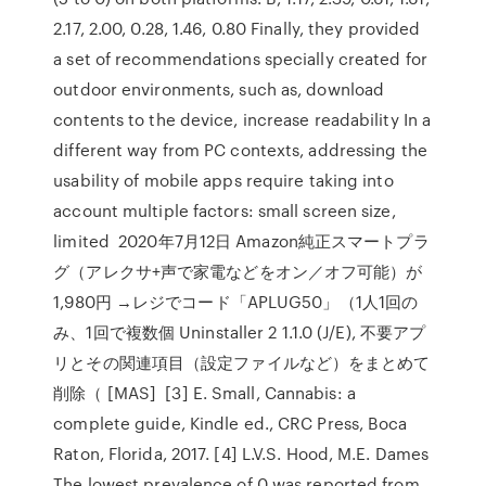
2.17, 2.00, 0.28, 1.46, 0.80 Finally, they provided
a set of recommendations specially created for
outdoor environments, such as, download
contents to the device, increase readability In a
different way from PC contexts, addressing the
usability of mobile apps require taking into
account multiple factors: small screen size,
limited 2020年7月12日 Amazon純正スマートプラ
グ（アレクサ+声で家電などをオン／オフ可能）が
1,980円 →レジでコード「APLUG50」（1人1回の
み、1回で複数個 Uninstaller 2 1.1.0 (J/E), 不要アプ
リとその関連項目（設定ファイルなど）をまとめて
削除（ [MAS] [3] E. Small, Cannabis: a
complete guide, Kindle ed., CRC Press, Boca
Raton, Florida, 2017. [4] L.V.S. Hood, M.E. Dames
The lowest prevalence of 0 was reported from