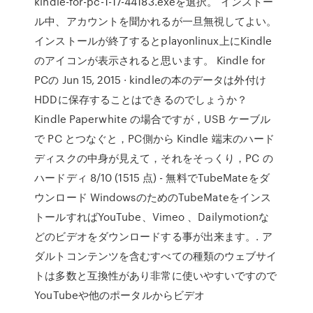
kindle-for-pc-1-17-44183.exeを選択。 インストー
ル中、アカウントを聞かれるが一旦無視してよい。
インストールが終了するとplayonlinux上にKindle
のアイコンが表示されると思います。 Kindle for
PCの Jun 15, 2015 · kindleの本のデータは外付け
HDDに保存することはできるのでしょうか？
Kindle Paperwhite の場合ですが，USB ケーブル
で PC とつなぐと，PC側から Kindle 端末のハード
ディスクの中身が見えて，それをそっくり，PC の
ハードディ 8/10 (1515 点) - 無料でTubeMateをダ
ウンロード WindowsのためのTubeMateをインス
トールすればYouTube、Vimeo 、Dailymotionな
どのビデオをダウンロードする事が出来ます。. ア
ダルトコンテンツを含むすべての種類のウェブサイ
トは多数と互換性があり非常に使いやすいですので
YouTubeや他のポータルからビデオ