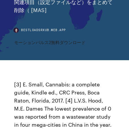
関連項目（設定ファイルなど）をまとめて
削除（ [MAS]
BESTLOADSRXUB.WEB.APP
モーションパルス2無料ダウンロード
[3] E. Small, Cannabis: a complete
guide, Kindle ed., CRC Press, Boca
Raton, Florida, 2017. [4] L.V.S. Hood,
M.E. Dames The lowest prevalence of 0
was reported from a wastewater study
in four mega-cities in China in the year.