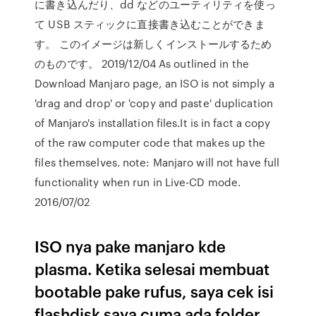
に書き込んだり、dd などのユーティリティを使っ
て USB スティックに直接書き込むことができま
す。 このイメージは新しくインストールするため
のものです。 2019/12/04 As outlined in the
Download Manjaro page, an ISO is not simply a
'drag and drop' or 'copy and paste' duplication
of Manjaro's installation files.It is in fact a copy
of the raw computer code that makes up the
files themselves. note: Manjaro will not have full
functionality when run in Live-CD mode.
2016/07/02
ISO nya pake manjaro kde
plasma. Ketika selesai membuat
bootable pake rufus, saya cek isi
flashdisk saya cuma ada folder