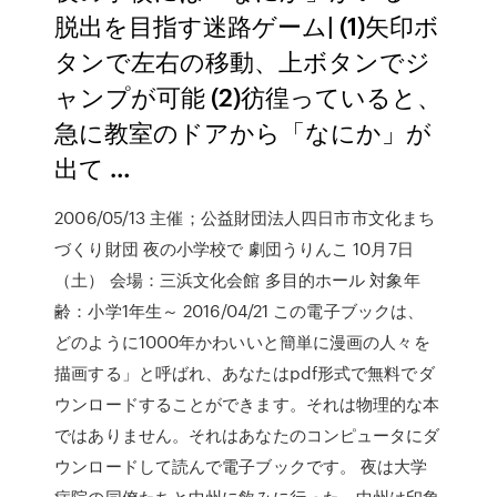
脱出を目指す迷路ゲーム| (1)矢印ボ
タンで左右の移動、上ボタンでジ
ャンプが可能 (2)彷徨っていると、
急に教室のドアから「なにか」が
出て …
2006/05/13 主催；公益財団法人四日市市文化まち
づくり財団 夜の小学校で 劇団うりんこ 10月7日
（土） 会場：三浜文化会館 多目的ホール 対象年
齢：小学1年生～ 2016/04/21 この電子ブックは、
どのように1000年かわいいと簡単に漫画の人々を
描画する」と呼ばれ、あなたはpdf形式で無料でダ
ウンロードすることができます。それは物理的な本
ではありません。それはあなたのコンピュータにダ
ウンロードして読んで電子ブックです。 夜は大学
病院の同僚たちと中州に飲みに行った。中州は印象