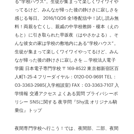
る“学校ハウス”。生徒が集まって楽しくワイワイや
ってるけど、みんなが帰った後の静けさに寂しさを
感じる毎日。 2016/10/26 全1巻配信中！試し読み無
料！両親を亡くし、親戚の中学校教師・榎本（えの
もと）に引き取られた早坂夜（はやさかよる）。そ
んな彼女の家は学校の敷地内にある“学校ハウス”。
生徒が集まって楽しくワイワイやってるけど、みん
なが帰った後の静けさに寂しさを … 学校法人電子
学園 日本電子専門学校 〒169-8522 東京都新宿区百
人町1-25-4 フリーダイヤル：0120-00-9691 TEL：
03-3363-2985(入学相談室) FAX：03-3363-7107 入
学情報 交通アクセス よくある質問 プライバシーポ
リシー SNSに関する 夜学問『Shy流 オリジナル騎
乗位』トップ
夜間専門学校へ行こう！では、夜間部、二部、夜間