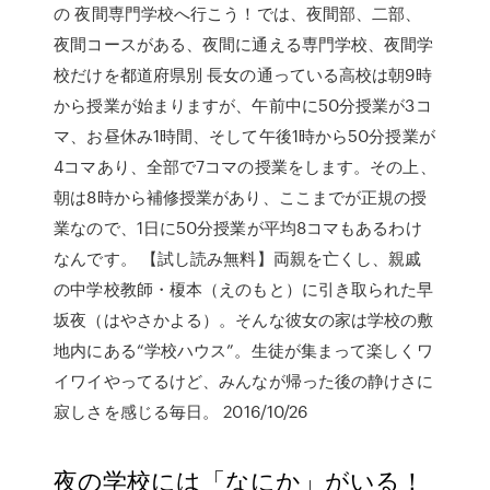
の 夜間専門学校へ行こう！では、夜間部、二部、
夜間コースがある、夜間に通える専門学校、夜間学
校だけを都道府県別 長女の通っている高校は朝9時
から授業が始まりますが、午前中に50分授業が3コ
マ、お昼休み1時間、そして午後1時から50分授業が
4コマあり、全部で7コマの授業をします。その上、
朝は8時から補修授業があり、ここまでが正規の授
業なので、1日に50分授業が平均8コマもあるわけ
なんです。 【試し読み無料】両親を亡くし、親戚
の中学校教師・榎本（えのもと）に引き取られた早
坂夜（はやさかよる）。そんな彼女の家は学校の敷
地内にある“学校ハウス”。生徒が集まって楽しくワ
イワイやってるけど、みんなが帰った後の静けさに
寂しさを感じる毎日。 2016/10/26
夜の学校には「なにか」がいる！