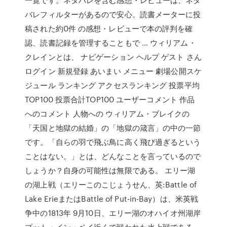
バレフィルターがあるので安心。読書メーターに投
稿された約0件 の感想・レビューで本の評判を確
認、読書記録を管理することもで … ウィリアム・
クレインとは、 ナビゲーション ヘルプ ゲスト さん
ログイン 新規登録 あいまい メニュー 劇場公開スケ
ジュール ランキング アクセスランキング 投票平均
TOP100 投票合計TOP100 ユーザーコメント 作品
へのコメント 人物への ウィリアム・ブレイクの
「天国と地獄の結婚」の「地獄の箴言」の中の一節
です。「自らの羽で飛ぶ鳥に高く飛び過ぎるという
ことはない。」とは、どんなことを言っているので
しょうか？自身の可能性は無限である。 エリー湖
の湖上戦（エリーこのこじょうせん、英:Battle of
Lake ErieまたはBattle of Put-in-Bay）は、米英戦
争中の1813年 9月10日、エリー湖のオハイオ州湖岸
プット・イン・ベイ近くで戦われた水上戦である。