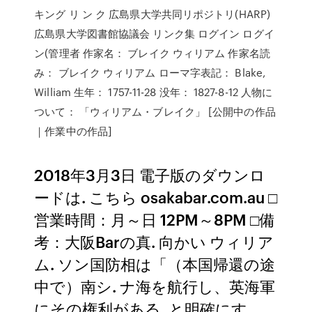
キング リ ン ク 広島県大学共同リポジトリ(HARP)
広島県大学図書館協議会 リンク集 ログイン ログイ
ン(管理者 作家名： ブレイク ウィリアム 作家名読
み： ブレイク ウィリアム ローマ字表記： Blake,
William 生年： 1757-11-28 没年： 1827-8-12 人物に
ついて： 「ウィリアム・ブレイク」 [公開中の作品
｜作業中の作品]
2018年3月3日 電子版のダウンロ
ードは. こちら osakabar.com.au □
営業時間：月～日 12PM～8PM □備
考：大阪Barの真. 向かい ウィリア
ム. ソン国防相は「（本国帰還の途
中で）南シ. ナ海を航行し、英海軍
にその権利がある. と明確にす