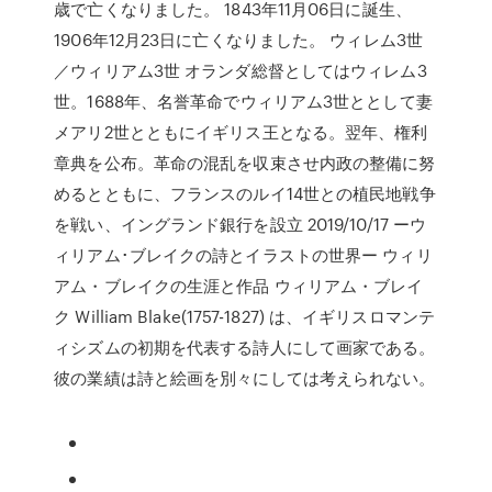
歳で亡くなりました。 1843年11月06日に誕生、
1906年12月23日に亡くなりました。 ウィレム3世
／ウィリアム3世 オランダ総督としてはウィレム3
世。1688年、名誉革命でウィリアム3世ととして妻
メアリ2世とともにイギリス王となる。翌年、権利
章典を公布。革命の混乱を収束させ内政の整備に努
めるとともに、フランスのルイ14世との植民地戦争
を戦い、イングランド銀行を設立 2019/10/17 ーウ
ィリアム･ブレイクの詩とイラストの世界ー ウィリ
アム・ブレイクの生涯と作品 ウィリアム・ブレイ
ク William Blake(1757-1827) は、イギリスロマンテ
ィシズムの初期を代表する詩人にして画家である。
彼の業績は詩と絵画を別々にしては考えられない。