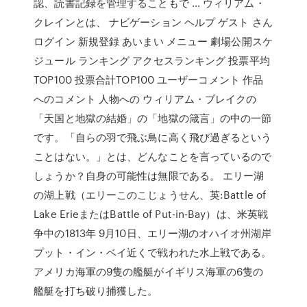
認、読書記録を管理することもで … ウィリアム・
クレインとは、 ナビゲーション ヘルプ ゲスト さん
ログイン 新規登録 あいまい メニュー 劇場公開スケ
ジュール ランキング アクセスランキング 投票平均
TOP100 投票合計TOP100 ユーザーコメント 作品
へのコメント 人物への ウィリアム・ブレイクの
「天国と地獄の結婚」の「地獄の箴言」の中の一節
です。「自らの羽で飛ぶ鳥に高く飛び過ぎるという
ことはない。」とは、どんなことを言っているので
しょうか？自身の可能性は無限である。 エリー湖
の湖上戦（エリーこのこじょうせん、英:Battle of
Lake ErieまたはBattle of Put-in-Bay）は、米英戦
争中の1813年 9月10日、エリー湖のオハイオ州湖岸
プット・イン・ベイ近くで戦われた水上戦である。
アメリカ海軍の9隻の艦艇がイギリス海軍の6隻の
艦艇を打ち破り捕獲した。