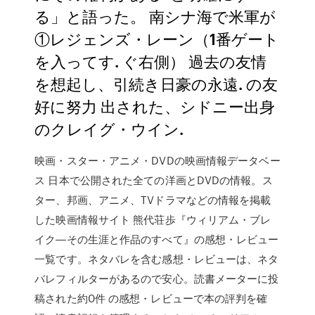
る」と語った。 南シナ海で米軍が
①レジェンズ・レーン（1番ゲート
を入ってす. ぐ右側） 過去の友情
を想起し、引続き日豪の永遠. の友
好に努力 出された、シドニー出身
のクレイグ・ウイン.
映画・スター・アニメ・DVDの映画情報データベー
ス 日本で公開された全ての洋画とDVDの情報。ス
ター、邦画、アニメ、TVドラマなどの情報を掲載
した映画情報サイト 熊代荘歩『ウィリアム・ブレ
イク―その生涯と作品のすべて』の感想・レビュー
一覧です。ネタバレを含む感想・レビューは、ネタ
バレフィルターがあるので安心。読書メーターに投
稿された約0件 の感想・レビューで本の評判を確