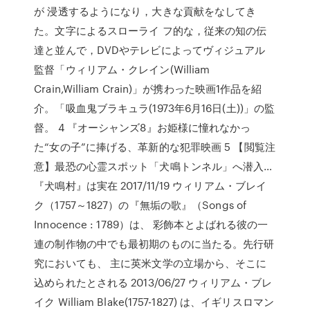
が 浸透するようになり，大きな貢献をなしてき
た。文字によるスローライ フ的な，従来の知の伝
達と並んで，DVDやテレビによってヴィジュアル
監督「ウィリアム・クレイン(William
Crain,William Crain)」が携わった映画1作品を紹
介。「吸血鬼ブラキュラ(1973年6月16日(土))」の監
督。 4 『オーシャンズ8』お姫様に憧れなかっ
た“女の子”に捧げる、革新的な犯罪映画 5 【閲覧注
意】最恐の心霊スポット「犬鳴トンネル」へ潜入…
『犬鳴村』は実在 2017/11/19 ウィリアム・ブレイ
ク（1757～1827）の『無垢の歌』（Songs of
Innocence : 1789）は、 彩飾本とよばれる彼の一
連の制作物の中でも最初期のものに当たる。先行研
究においても、 主に英米文学の立場から、そこに
込められたとされる 2013/06/27 ウィリアム・ブレ
イク William Blake(1757-1827) は、イギリスロマン