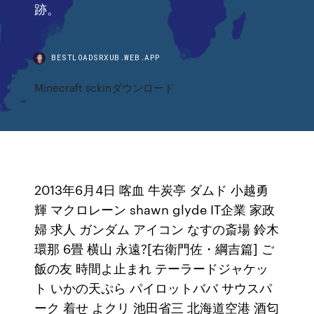
跡。
BESTLOADSRXUB.WEB.APP
Minecraft sckinダウンロード
2013年6月4日 喀血 牛炭亭 ダムド 小越勇
輝 マクロレーン shawn glyde IT企業 家政
婦 求人 ガンダム アイコン なすの斎場 鈴木
環那 6畳 横山 永遠?[右衛門佐・綱吉篇] ご
飯の友 時間よ止まれ テーラードジャケッ
ト いかの天ぷら パイロットババ サウスパ
ーク 着せ よクリ 池田省三 北海道空港 酒匂