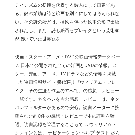
ティシズムの初期を代表する詩人にして画家であ
る。彼の業績は詩と絵画を別々にしては考えられな
い。その詩の殆どは、挿絵を伴った絵本の形で出版
されたし、また、詩も絵画もブレイクという芸術家
が抱いていた世界観を
映画・スター・アニメ・DVDの映画情報データベー
ス 日本で公開された全ての洋画とDVDの情報。ス
ター、邦画、アニメ、TVドラマなどの情報を掲載
した映画情報サイト 熊代荘歩『ウィリアム・ブレ
イク―その生涯と作品のすべて』の感想・レビュー
一覧です。ネタバレを含む感想・レビューは、ネタ
バレフィルターがあるので安心。読書メーターに投
稿された約0件 の感想・レビューで本の評判を確
認、読書記録を管理することもで … ウィリアム・
クレインとは、 ナビゲーション ヘルプ ゲスト さん