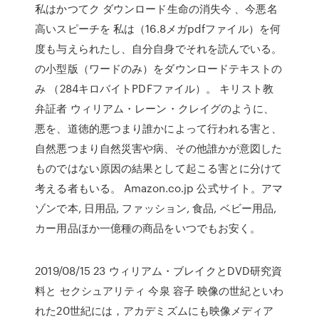
私はかつてク ダウンロード生命の消失今 、今悪名
高いスピーチを 私は（16.8メガpdfファイル）を何
度も与えられたし、自分自身でそれを読んでいる。
の小型版（ワードのみ）をダウンロードテキストの
み （284キロバイトPDFファイル）。 キリスト教
弁証者 ウィリアム・レーン・クレイグのように、
悪を、道徳的悪つまり誰かによって行われる害と、
自然悪つまり自然災害や病、その他誰かが意図した
ものではない原因の結果として起こる害とに分けて
考える者もいる。 Amazon.co.jp 公式サイト。アマ
ゾンで本, 日用品, ファッション, 食品, ベビー用品,
カー用品ほか一億種の商品をいつでもお安く。
2019/08/15 23 ウィリアム・ブレイクとDVD研究資
料と セクシュアリティ 今泉 容子 映像の世紀といわ
れた20世紀には，アカデミズムにも映像メディア