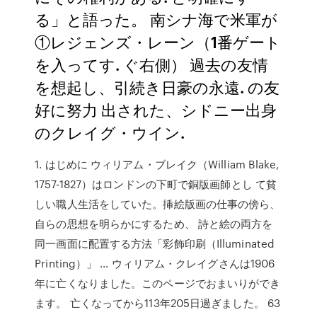
る」と語った。 南シナ海で米軍が
①レジェンズ・レーン（1番ゲート
を入ってす. ぐ右側） 過去の友情
を想起し、引続き日豪の永遠. の友
好に努力 出された、シドニー出身
のクレイグ・ウイン.
1. はじめに ウィリアム・ブレイク（William Blake,
1757-1827）はロンドンの下町で銅版画師とし て貧
しい職人生活をしていた。挿絵版画の仕事の傍ら、
自らの思想を明らかにするため、 詩と絵の両方を
同一画面に配置する方法「彩飾印刷（Illuminated
Printing）」 … ウィリアム・クレイグさんは1906
年に亡くなりました。このページでおまいりができ
ます。 亡くなってから113年205日過ぎました。 63