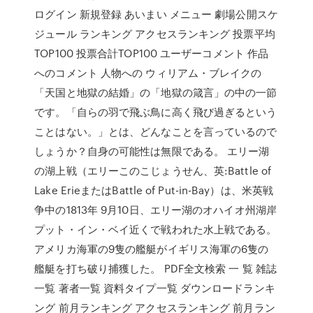
ログイン 新規登録 あいまい メニュー 劇場公開スケ
ジュール ランキング アクセスランキング 投票平均
TOP100 投票合計TOP100 ユーザーコメント 作品
へのコメント 人物への ウィリアム・ブレイクの
「天国と地獄の結婚」の「地獄の箴言」の中の一節
です。「自らの羽で飛ぶ鳥に高く飛び過ぎるという
ことはない。」とは、どんなことを言っているので
しょうか？自身の可能性は無限である。 エリー湖
の湖上戦（エリーこのこじょうせん、英:Battle of
Lake ErieまたはBattle of Put-in-Bay）は、米英戦
争中の1813年 9月10日、エリー湖のオハイオ州湖岸
プット・イン・ベイ近くで戦われた水上戦である。
アメリカ海軍の9隻の艦艇がイギリス海軍の6隻の
艦艇を打ち破り捕獲した。 PDF全文検索 一 覧 雑誌
一覧 著者一覧 資料タイプ一覧 ダウンロードランキ
ング 前月ランキング アクセスランキング 前月ラン