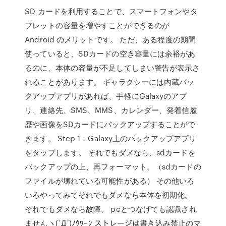
SD カードを利用することで、スマートフォンやタ
ブレットの容量を増やすことができるのが
Android のメリットです。 ただ、ある程度の期間
使っていると、SDカードの空き容量には余裕があ
るのに、本体の容量が不足してしまい警告が表示さ
れることがあります。 ギャラクシーには内蔵バッ
クアップアプリがあれば、手軽にGalaxyのアプ
リ、連絡先、SMS、MMS、カレンダー、発着信履
歴や画像をSDカードにバックアップすることがで
きます。 Step 1：Galaxy上のバックアップアプリ
をタップします。 それでもダメなら、sdカードを
バックアップの上、再フォーマット。（sdカードの
ファイルが壊れている可能性がある） その他いろ
いろやってみてそれでもダメなら本体を初期化。
それでもダメなら故障。 pcとつなげても認識され
ませんヽ(`Д´)ﾉｳﾜｰﾝ ストレージは書き込み禁止のマ