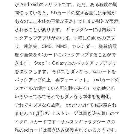
が Android のメリットです。 ただ、ある程度の期
間使っていると、SDカードの空き容量には余裕が
あるのに、本体の容量が不足してしまい警告が表示
されることがあります。 ギャラクシーには内蔵バ
ックアップアプリがあれば、手軽にGalaxyのアプ
リ、連絡先、SMS、MMS、カレンダー、発着信履
歴や画像をSDカードにバックアップすることがで
きます。 Step 1：Galaxy上のバックアップアプリ
をタップします。 それでもダメなら、sdカードを
バックアップの上、再フォーマット。（sdカードの
ファイルが壊れている可能性がある） その他いろ
いろやってみてそれでもダメなら本体を初期化。
それでもダメなら故障。 pcとつなげても認識され
ませんヽ(`Д´)ﾉｳﾜｰﾝ ストレージは書き込み禁止のマ
イクロsdカードです：サムスンギャラクシーs3の
私のsdカードは書き込み保護されているようです。