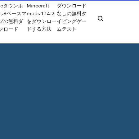
ocタウンホ
Minecraft
ダウンロード
ル8ベースマ
mods 1.14.2
なしの無料タ
プの無料ダ
をダウンロー
イピングゲー
ンロード
ドする方法
ムテスト