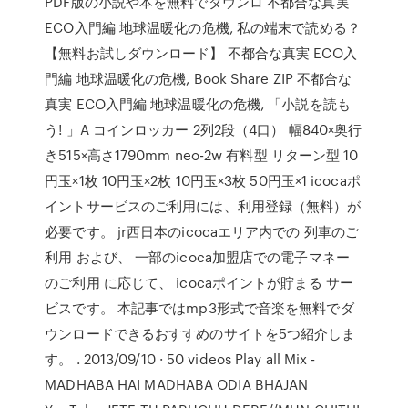
PDF版の小説や本を無料でダウンロ 不都合な真実
ECO入門編 地球温暖化の危機, 私の端末で読める？
【無料お試しダウンロード】 不都合な真実 ECO入
門編 地球温暖化の危機, Book Share ZIP 不都合な
真実 ECO入門編 地球温暖化の危機, 「小説を読も
う! 」A コインロッカー 2列2段（4口） 幅840×奥行
き515×高さ1790mm neo-2w 有料型 リターン型 10
円玉×1枚 10円玉×2枚 10円玉×3枚 50円玉×1 icocaポ
イントサービスのご利用には、利用登録（無料）が
必要です。 jr西日本のicocaエリア内での 列車のご
利用 および、 一部のicoca加盟店での電子マネー
のご利用 に応じて、 icocaポイントが貯まる サー
ビスです。 本記事ではmp3形式で音楽を無料でダ
ウンロードできるおすすめのサイトを5つ紹介しま
す。 . 2013/09/10 · 50 videos Play all Mix -
MADHABA HAI MADHABA ODIA BHAJAN