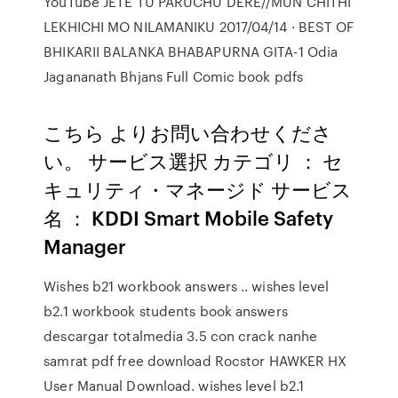
YouTube JETE TU PARUCHU DERE//MUN CHITHI
LEKHICHI MO NILAMANIKU 2017/04/14 · BEST OF
BHIKARII BALANKA BHABAPURNA GITA-1 Odia
Jagananath Bhjans Full Comic book pdfs
こちら よりお問い合わせくださ
い。 サービス選択 カテゴリ ： セ
キュリティ・マネージド サービス
名 ： KDDI Smart Mobile Safety
Manager
Wishes b21 workbook answers .. wishes level
b2.1 workbook students book answers
descargar totalmedia 3.5 con crack nanhe
samrat pdf free download Rocstor HAWKER HX
User Manual Download. wishes level b2.1