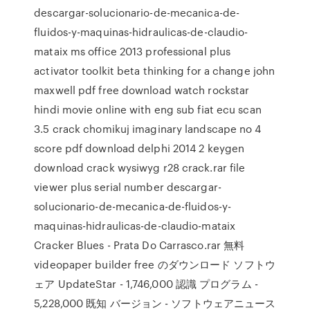
descargar-solucionario-de-mecanica-de-
fluidos-y-maquinas-hidraulicas-de-claudio-
mataix ms office 2013 professional plus
activator toolkit beta thinking for a change john
maxwell pdf free download watch rockstar
hindi movie online with eng sub fiat ecu scan
3.5 crack chomikuj imaginary landscape no 4
score pdf download delphi 2014 2 keygen
download crack wysiwyg r28 crack.rar file
viewer plus serial number descargar-
solucionario-de-mecanica-de-fluidos-y-
maquinas-hidraulicas-de-claudio-mataix
Cracker Blues - Prata Do Carrasco.rar 無料
videopaper builder free のダウンロード ソフトウ
ェア UpdateStar - 1,746,000 認識 プログラム -
5,228,000 既知 バージョン - ソフトウェアニュース