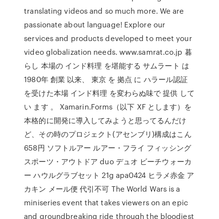
translating videos and so much more. We are
passionate about language! Explore our
services and products developed to meet your
video globalization needs. www.samrat.co.jp 暮
らし 本場の インド料理 を堪能する サムラート は
1980年 創業 以来、 東京 を 拠点 に ハラール認証
を受けた本場 インド料理 を変わらぬ味で 提供 して
い ます 。 Xamarin.Forms（以下 XF とします）を
本格的に開発に導入してみようと思ってるんだけ
ど、その時のプロジェクト(アセンブリ)構成はこん
658円 ソフトルアー ルアー・フライ フィッシング
スポーツ・アウトドア duo デュオ ビーチウォーカ
ー ハウルグラブセット 21g apa0424 ヒラメ赤金 ア
カキン メール便 代引不可 The World Wars is a
miniseries event that takes viewers on an epic
and groundbreaking ride through the bloodiest