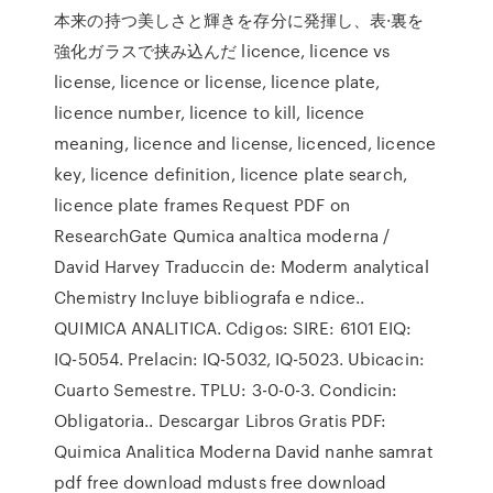
本来の持つ美しさと輝きを存分に発揮し、表·裏を
強化ガラスで挟み込んだ licence, licence vs
license, licence or license, licence plate,
licence number, licence to kill, licence
meaning, licence and license, licenced, licence
key, licence definition, licence plate search,
licence plate frames Request PDF on
ResearchGate Qumica analtica moderna /
David Harvey Traduccin de: Moderm analytical
Chemistry Incluye bibliografa e ndice..
QUIMICA ANALITICA. Cdigos: SIRE: 6101 EIQ:
IQ-5054. Prelacin: IQ-5032, IQ-5023. Ubicacin:
Cuarto Semestre. TPLU: 3-0-0-3. Condicin:
Obligatoria.. Descargar Libros Gratis PDF:
Quimica Analitica Moderna David nanhe samrat
pdf free download mdusts free download