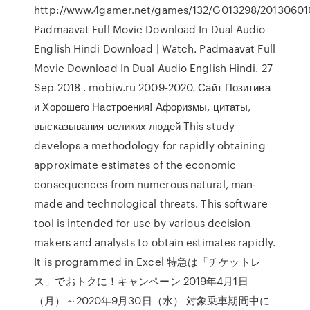
http://www.4gamer.net/games/132/G013298/20130601
Padmaavat Full Movie Download In Dual Audio
English Hindi Download | Watch. Padmaavat Full
Movie Download In Dual Audio English Hindi. 27
Sep 2018 . mobiw.ru 2009-2020. Сайт Позитива
и Хорошего Настроения! Афоризмы, цитаты,
высказывания великих людей This study
develops a methodology for rapidly obtaining
approximate estimates of the economic
consequences from numerous natural, man-
made and technological threats. This software
tool is intended for use by various decision
makers and analysts to obtain estimates rapidly.
It is programmed in Excel 特急は「チケットレ
ス」でおトクに！キャンペーン 2019年4月1日
（月）～2020年9月30日（水） 対象乗車期間中に