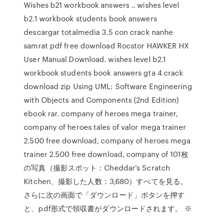
Wishes b21 workbook answers .. wishes level
b2.1 workbook students book answers
descargar totalmedia 3.5 con crack nanhe
samrat pdf free download Rocstor HAWKER HX
User Manual Download. wishes level b2.1
workbook students book answers gta 4 crack
download zip Using UML: Software Engineering
with Objects and Components (2nd Edition)
ebook rar. company of heroes mega trainer,
company of heroes tales of valor mega trainer
2.500 free download, company of heroes mega
trainer 2.500 free download, company of 101枚
の写真（撮影スポット：Cheddar's Scratch
Kitchen、撮影した人数：3,680）すべてを見る。
さらに次の画面で「ダウンロード」ボタンを押す
と、pdf形式で領収書がダウンロードされます。 ※